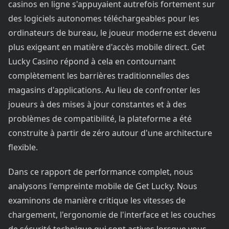
casinos en ligne s'appuyaient autrefois fortement sur
des logiciels autonomes téléchargeables pour les
ordinateurs de bureau, le joueur moderne est devenu
plus exigeant en matière d'accès mobile direct. Get
Lucky Casino répond à cela en contournant
complètement les barrières traditionnelles des
magasins d'applications. Au lieu de confronter les
joueurs à des mises à jour constantes et à des
problèmes de compatibilité, la plateforme a été
construite à partir de zéro autour d'une architecture
flexible.
Dans ce rapport de performance complet, nous
analysons l'empreinte mobile de Get Lucky. Nous
examinons de manière critique les vitesses de
chargement, l'ergonomie de l'interface et les couches
de sécurité technique qui sont actives lorsque vous