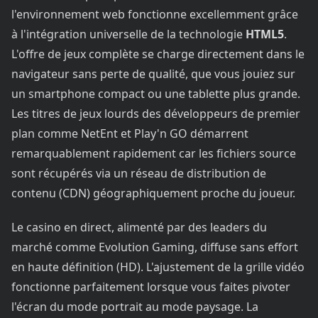
l'environnement web fonctionne excellemment grâce
à l'intégration universelle de la technologie
HTML5
.
L'offre de jeux complète se charge directement dans le
navigateur sans perte de qualité, que vous jouiez sur
un smartphone compact ou une tablette plus grande.
Les titres de jeux lourds des développeurs de premier
plan comme NetEnt et Play'n GO démarrent
remarquablement rapidement car les fichiers source
sont récupérés via un réseau de distribution de
contenu (CDN) géographiquement proche du joueur.
Le casino en direct, alimenté par des leaders du
marché comme Evolution Gaming, diffuse sans effort
en haute définition (HD). L'ajustement de la grille vidéo
fonctionne parfaitement lorsque vous faites pivoter
l'écran du mode portrait au mode paysage. La