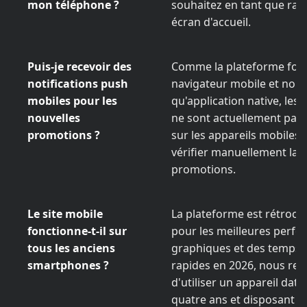
mon téléphone ?
souhaitez en tant que rac
écran d'accueil.
Puis-je recevoir des
Comme la plateforme fonc
notifications push
navigateur mobile et non 
mobiles pour les
qu'application native, les 
nouvelles
ne sont actuellement pas 
promotions ?
sur les appareils mobiles.
vérifier manuellement la 
promotions.
Le site mobile
La plateforme est rétroco
fonctionne-t-il sur
pour les meilleures perf
tous les anciens
graphiques et des temps
smartphones ?
rapides en 2026, nous r
d'utiliser un appareil dat
quatre ans et disposant d