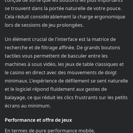
se trouvent dans la portée naturelle de votre pouce.
Cela réduit considérablement la charge ergonomique
lors de sessions de jeu prolongées.
Un élément crucial de l'interface est la matrice de
recherche et de filtrage affinée. De grands boutons
tactiles vous permettent de basculer entre les
machines à sous vidéo, les jeux de table classiques et
le casino en direct avec des mouvements de doigt
minimaux. L'expérience de défilement se sent naturelle
et le logiciel répond fluidement aux gestes de
balayage, ce qui réduit les clics frustrants sur les petits
écrans au minimum.
Performance et offre de jeux
En termes de pure performance mobile,