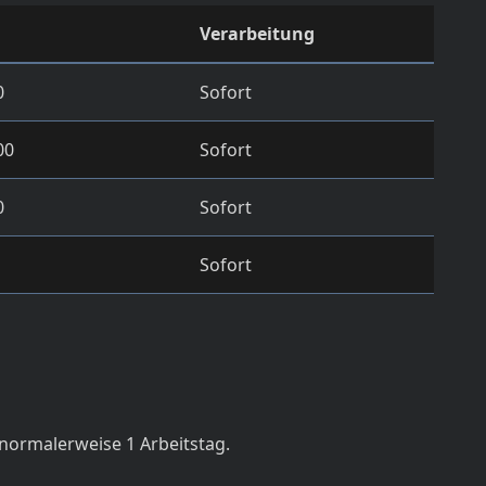
Verarbeitung
0
Sofort
00
Sofort
0
Sofort
Sofort
 normalerweise 1 Arbeitstag.