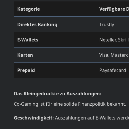
Kategorie
Verfügbare D
Direktes Banking
Trustly
E-Wallets
Neteller, Skri
Karten
Visa, Master
Prepaid
Paysafecard
Das Kleingedruckte zu Auszahlungen:
Co-Gaming ist für eine solide Finanzpolitik bekannt.
Geschwindigkeit:
Auszahlungen auf E-Wallets werden