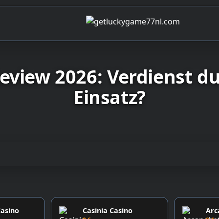
eview 2026: Verdienst d
Einsatz?
asino
Casinia Casino
Arc